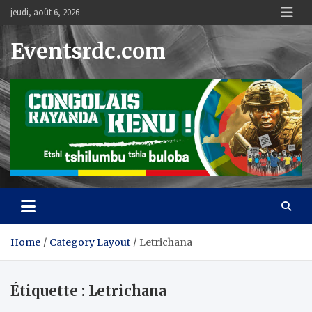
Skip
jeudi, août 6, 2026
to
content
Eventsrdc.com
Home
Category Layout
Letrichana
Étiquette :
Letrichana