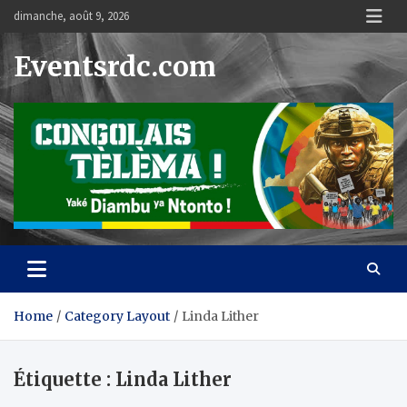
Skip
dimanche, août 9, 2026
to
content
Eventsrdc.com
Home
Category Layout
Linda Lither
Étiquette :
Linda Lither