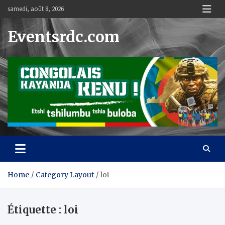
Skip
samedi, août 8, 2026
to
content
Eventsrdc.com
Home
Category Layout
loi
Étiquette :
loi