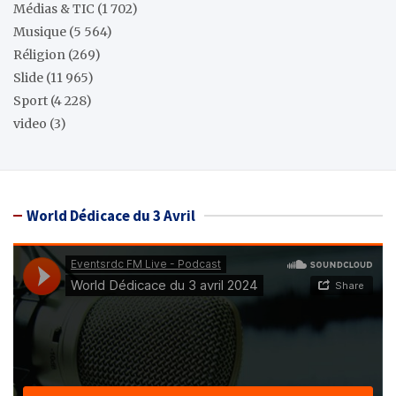
Médias & TIC
(1 702)
Musique
(5 564)
Réligion
(269)
Slide
(11 965)
Sport
(4 228)
video
(3)
World Dédicace du 3 Avril