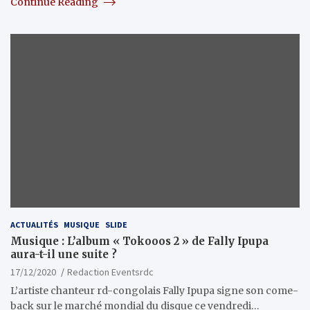
Continue Reading
ACTUALITÉS
MUSIQUE
SLIDE
Musique : L’album « Tokooos 2 » de Fally Ipupa
aura-t-il une suite ?
17/12/2020
Redaction Eventsrdc
L’artiste chanteur rd-congolais Fally Ipupa signe son come-
back sur le marché mondial du disque ce vendredi…