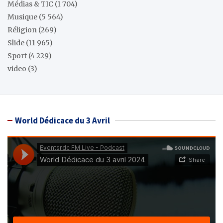
Médias & TIC
(1 704)
Musique
(5 564)
Réligion
(269)
Slide
(11 965)
Sport
(4 229)
video
(3)
World Dédicace du 3 Avril