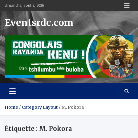
Skip
dimanche, août 9, 2026
to
content
Eventsrdc.com
Home
Category Layout
M. Pokora
Étiquette :
M. Pokora