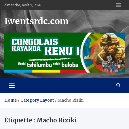
Skip
dimanche, août 9, 2026
to
content
Eventsrdc.com
Home
Category Layout
Macho Riziki
Étiquette :
Macho Riziki