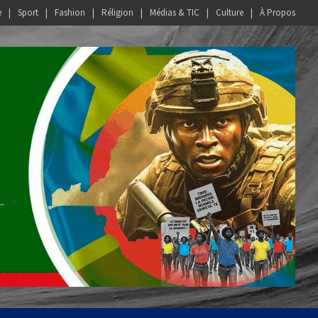
e
Sport
Fashion
Réligion
Médias & TIC
Culture
À Propos