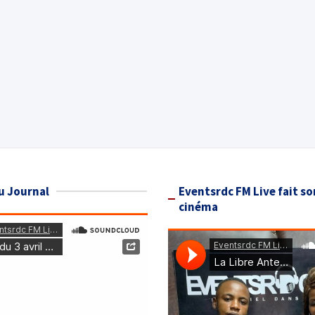
u Journal
Eventsrdc FM Live fait so
cinéma