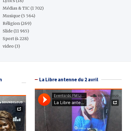
Lyrics
(18)
Médias & TIC
(1 702)
Musique
(5 564)
Réligion
(269)
Slide
(11 965)
Sport
(4 228)
video
(3)
n
La Libre antenne du 2 avril