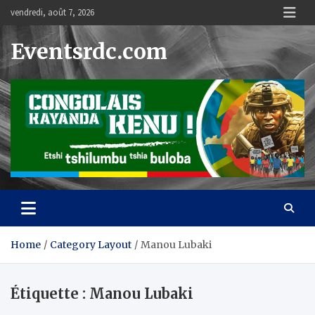
Skip
vendredi, août 7, 2026
to
content
Eventsrdc.com
Home
Category Layout
Manou Lubaki
Étiquette :
Manou Lubaki