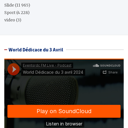
Slide
(11 965)
Sport
(4 228)
video
(3)
World Dédicace du 3 Avril