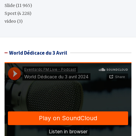
Slide
(11 965)
Sport
(4 228)
video
(3)
World Dédicace du 3 Avril