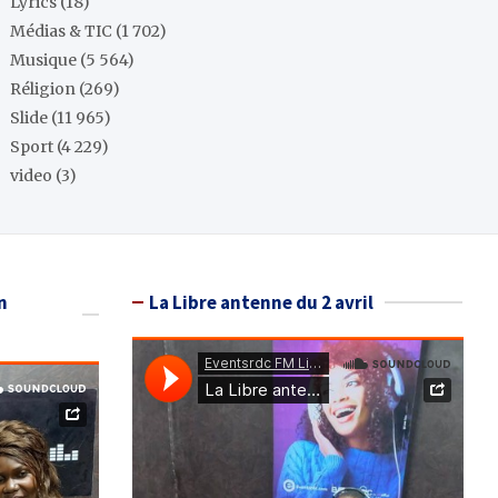
Lyrics
(18)
Médias & TIC
(1 702)
Musique
(5 564)
Réligion
(269)
Slide
(11 965)
Sport
(4 229)
video
(3)
n
La Libre antenne du 2 avril