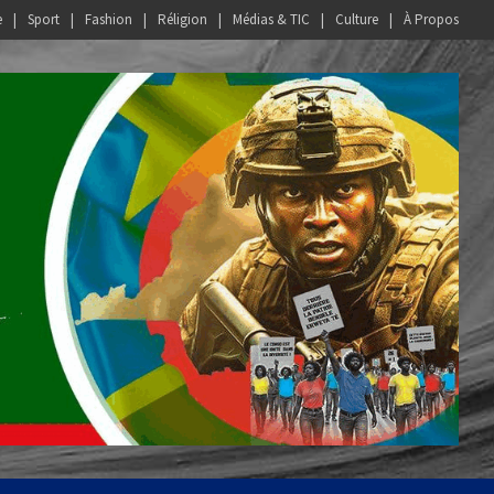
e
Sport
Fashion
Réligion
Médias & TIC
Culture
À Propos