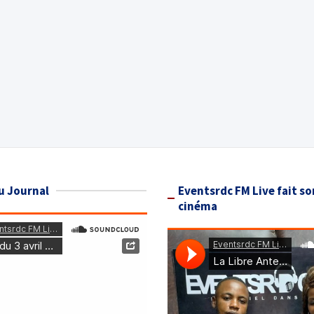
u Journal
Eventsrdc FM Live fait so
cinéma