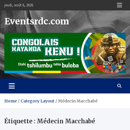
Skip
jeudi, août 6, 2026
to
content
Eventsrdc.com
Home
Category Layout
Médecin Macchabé
Étiquette :
Médecin Macchabé