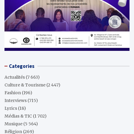
Categories
Actualités
(7 663)
Culture & Tourisme
(2 447)
Fashion
(196)
Interviews
(715)
Lyrics
(18)
Médias & TIC
(1 702)
Musique
(5 564)
Réligion
(269)