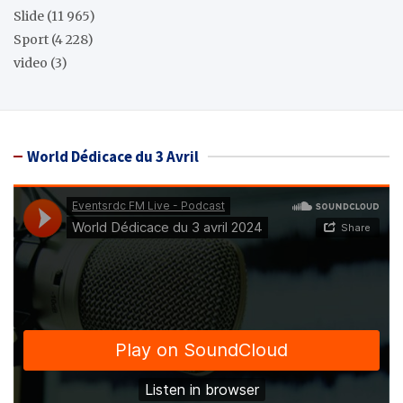
Slide
(11 965)
Sport
(4 228)
video
(3)
World Dédicace du 3 Avril