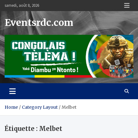
Skip
samedi, août 8, 2026
to
content
Eventsrdc.com
Home
Category Layout
Melbet
Étiquette :
Melbet