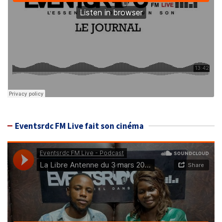
Eventsrdc FM Live fait son cinéma