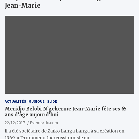
Jean-Marie
ACTUALITÉS
MUSIQUE
SLIDE
Meridjo Belobi N’gekerme Jean-Marie fête ses 65
ans d’âge aujourd’hui
22/12/2017
Eventsrdc.com
Il a été sociétaire de Zaïko Langa Langa à sa création en
1969. « Drummer » (percussionniste ou…