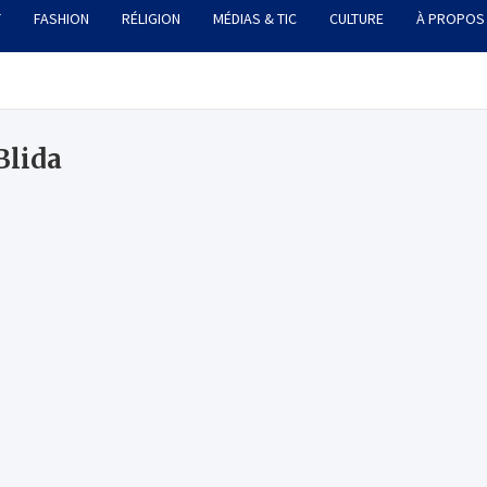
T
FASHION
RÉLIGION
MÉDIAS & TIC
CULTURE
À PROPOS
Blida