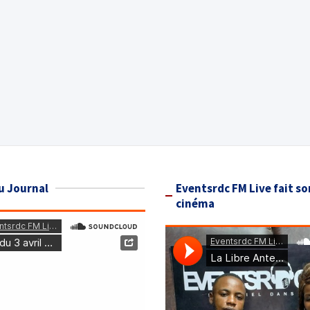
u Journal
Eventsrdc FM Live fait so
cinéma