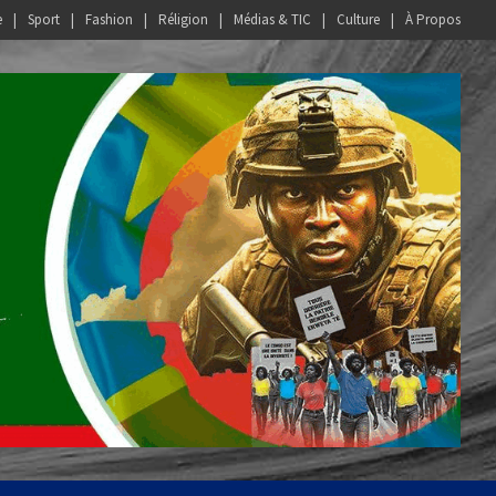
e
Sport
Fashion
Réligion
Médias & TIC
Culture
À Propos