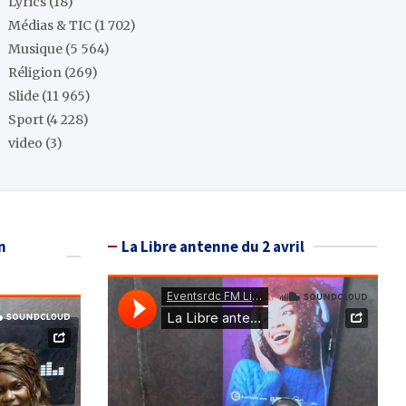
Lyrics
(18)
Médias & TIC
(1 702)
Musique
(5 564)
Réligion
(269)
Slide
(11 965)
Sport
(4 228)
video
(3)
n
La Libre antenne du 2 avril