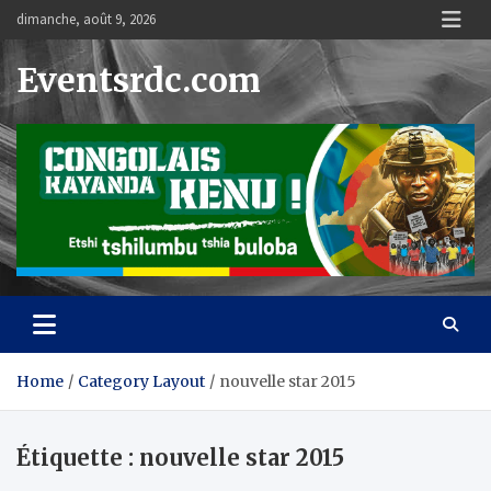
Skip
dimanche, août 9, 2026
to
content
Eventsrdc.com
Home
Category Layout
nouvelle star 2015
Étiquette :
nouvelle star 2015