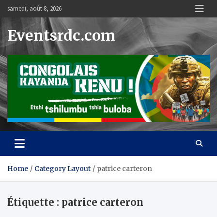
Skip
samedi, août 8, 2026
to
content
Eventsrdc.com
Home
Category Layout
patrice carteron
Étiquette :
patrice carteron