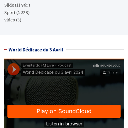
Slide
(11 965)
Sport
(4 228)
video
(3)
World Dédicace du 3 Avril