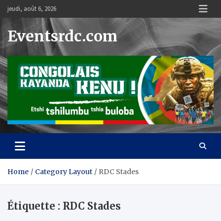
Skip
jeudi, août 6, 2026
to
content
Eventsrdc.com
Home
Category Layout
RDC Stades
Étiquette :
RDC Stades