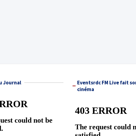
u Journal
Eventsrdc FM Live fait so
cinéma