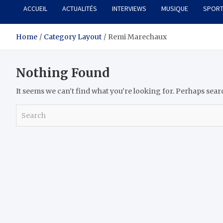
ACCUEIL
ACTUALITÉS
INTERVIEWS
MUSIQUE
SPOR
Home
Category Layout
Remi Marechaux
Nothing Found
It seems we can’t find what you’re looking for. Perhaps sear
S
e
a
r
c
h