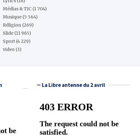
Lyrics
(18)
Médias & TIC
(1 704)
Musique
(5 564)
Réligion
(269)
Slide
(11 965)
Sport
(4 229)
video
(3)
n
La Libre antenne du 2 avril