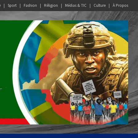
e
Sport
Fashion
Réligion
Médias & TIC
Culture
À Propos