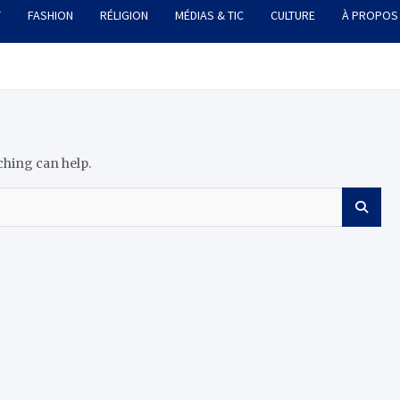
T
FASHION
RÉLIGION
MÉDIAS & TIC
CULTURE
À PROPOS
ching can help.