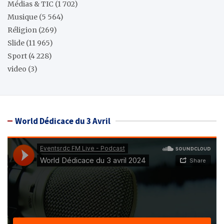
Médias & TIC
(1 702)
Musique
(5 564)
Réligion
(269)
Slide
(11 965)
Sport
(4 228)
video
(3)
World Dédicace du 3 Avril