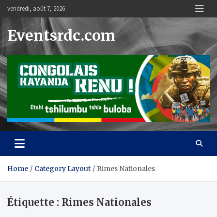
Skip
vendredi, août 7, 2026
to
content
Eventsrdc.com
Home
Category Layout
Rimes Nationales
Étiquette :
Rimes Nationales