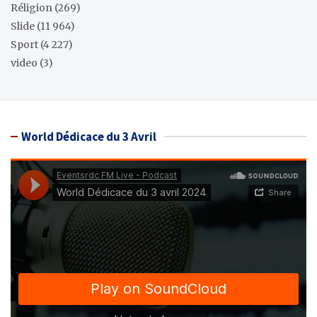
Réligion
(269)
Slide
(11 964)
Sport
(4 227)
video
(3)
World Dédicace du 3 Avril