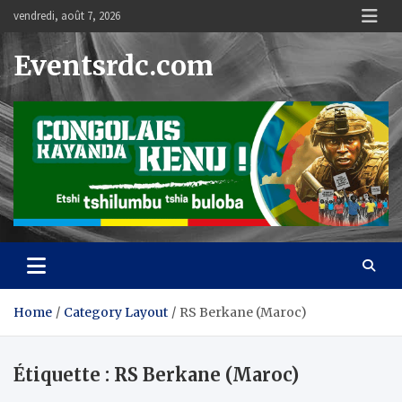
Skip
vendredi, août 7, 2026
to
content
Eventsrdc.com
Home
Category Layout
RS Berkane (Maroc)
Étiquette :
RS Berkane (Maroc)