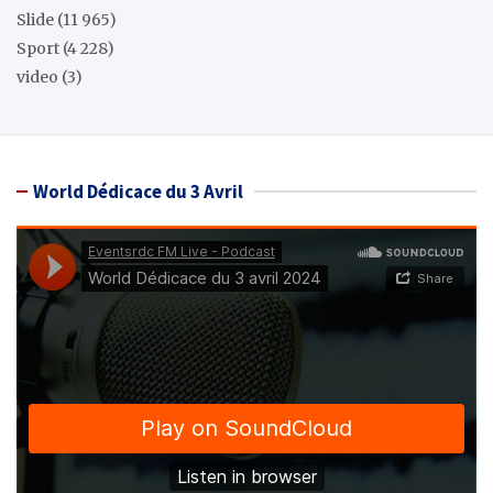
Slide
(11 965)
Sport
(4 228)
video
(3)
World Dédicace du 3 Avril