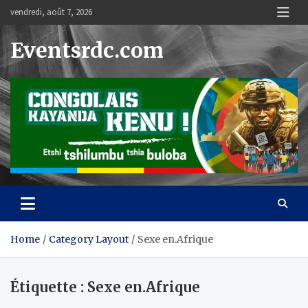
Skip
vendredi, août 7, 2026
to
content
Eventsrdc.com
Home
Category Layout
Sexe en.Afrique
Étiquette :
Sexe en.Afrique