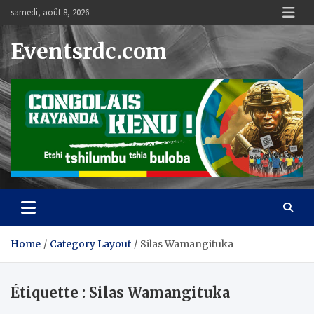
Skip
samedi, août 8, 2026
to
content
Eventsrdc.com
Home
Category Layout
Silas Wamangituka
Étiquette :
Silas Wamangituka