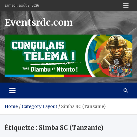
Skip
samedi, août 8, 2026
to
content
Eventsrdc.com
Home
Category Layout
Simba SC (Tanzanie)
Étiquette :
Simba SC (Tanzanie)