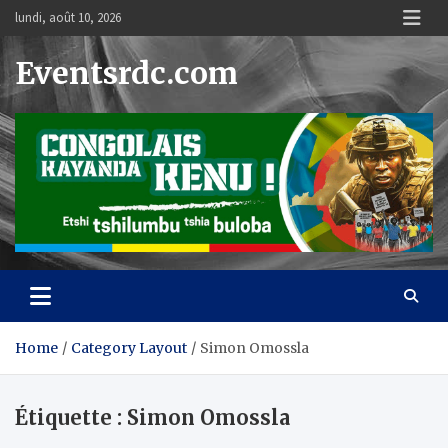
Skip
lundi, août 10, 2026
to
content
Eventsrdc.com
Home
Category Layout
Simon Omossla
Étiquette :
Simon Omossla