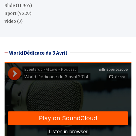
Slide
(11 965)
Sport
(4 229)
video
(3)
World Dédicace du 3 Avril