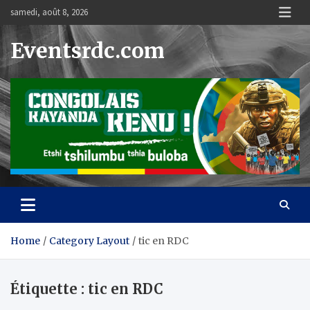
Skip
samedi, août 8, 2026
to
content
Eventsrdc.com
Home
Category Layout
tic en RDC
Étiquette :
tic en RDC