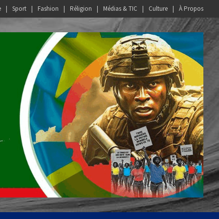
e
Sport
Fashion
Réligion
Médias & TIC
Culture
À Propos