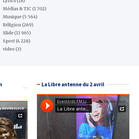
Lyrics
(18)
Médias & TIC
(1 702)
Musique
(5 564)
Réligion
(269)
Slide
(11 965)
Sport
(4 228)
video
(3)
n
La Libre antenne du 2 avril