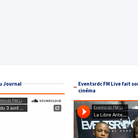
u Journal
Eventsrdc FM Live fait so
cinéma