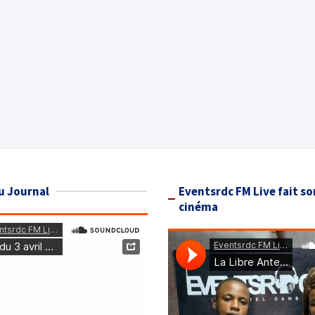
u Journal
Eventsrdc FM Live fait so
cinéma