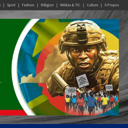
e
Sport
Fashion
Réligion
Médias & TIC
Culture
À Propos