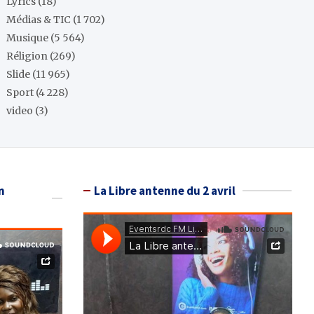
Lyrics
(18)
Médias & TIC
(1 702)
Musique
(5 564)
Réligion
(269)
Slide
(11 965)
Sport
(4 228)
video
(3)
n
La Libre antenne du 2 avril