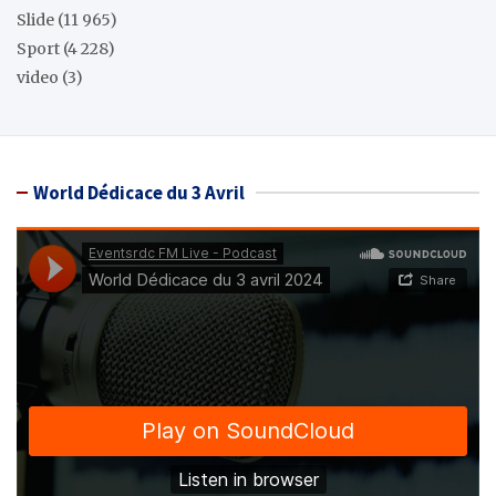
Slide
(11 965)
Sport
(4 228)
video
(3)
World Dédicace du 3 Avril