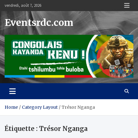
Skip
vendredi, août 7, 2026
to
content
Eventsrdc.com
Home
Category Layout
Trésor Nganga
Étiquette :
Trésor Nganga