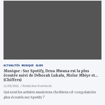
ACTUALITÉS
MUSIQUE
SLIDE
Musique : Sur Spotify, Dena Mwana est la plus
écoutée suivi de Déborah Lukalu, Moïse Mbiye et…
(Chiffres)
11/03/2021
Redaction Eventsrdc
Qui sont les artistes musiciens chrétiens rd-congolais les
plus écoutés sur Spotify ?