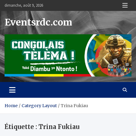
Skip
dimanche, août 9, 2026
to
content
Eventsrdc.com
Home
Category Layout
Trina Fukiau
Étiquette :
Trina Fukiau