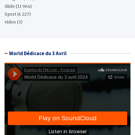
Slide
(11 964)
Sport
(4 227)
video
(3)
World Dédicace du 3 Avril