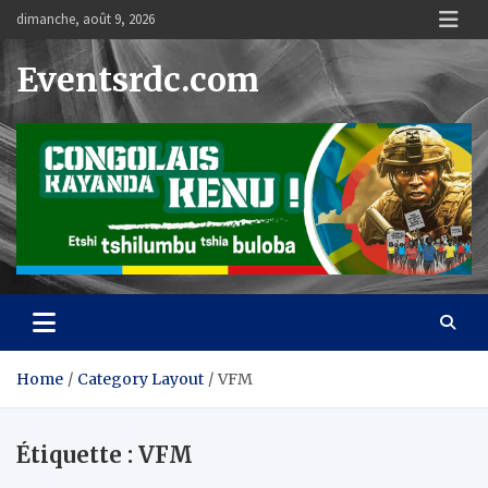
Skip
dimanche, août 9, 2026
to
content
Eventsrdc.com
Home
Category Layout
VFM
Étiquette :
VFM