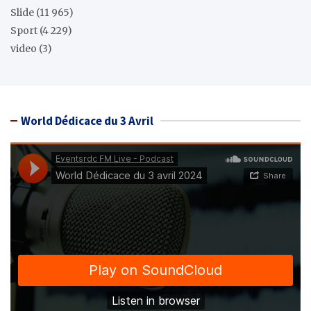
Slide
(11 965)
Sport
(4 229)
video
(3)
World Dédicace du 3 Avril