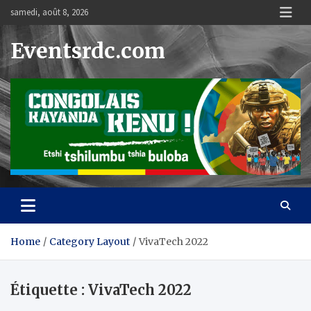
Skip
samedi, août 8, 2026
to
content
Eventsrdc.com
Home
Category Layout
VivaTech 2022
Étiquette :
VivaTech 2022