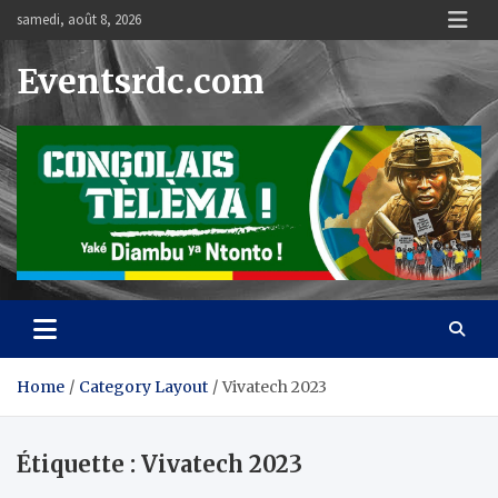
Skip
samedi, août 8, 2026
to
content
Eventsrdc.com
Home
Category Layout
Vivatech 2023
Étiquette :
Vivatech 2023