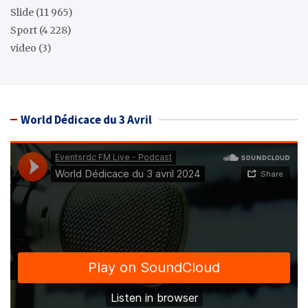
Slide
(11 965)
Sport
(4 228)
video
(3)
World Dédicace du 3 Avril