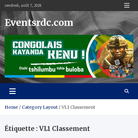
Skip
vendredi, août 7, 2026
to
content
Eventsrdc.com
Home
Category Layout
VL1 Classement
Étiquette :
VL1 Classement