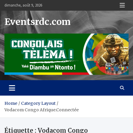
Skip
dimanche, août 9, 2026
to
content
Eventsrdc.com
Home
Category Layout
Vodacom Congo Afrique.Connectée
Étiquette :
Vodacom Congo