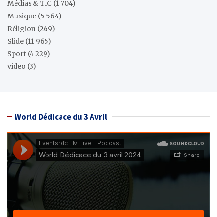
Médias & TIC
(1 704)
Musique
(5 564)
Réligion
(269)
Slide
(11 965)
Sport
(4 229)
video
(3)
World Dédicace du 3 Avril