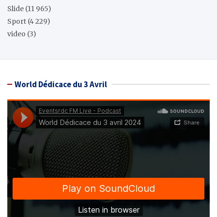
Slide
(11 965)
Sport
(4 229)
video
(3)
World Dédicace du 3 Avril