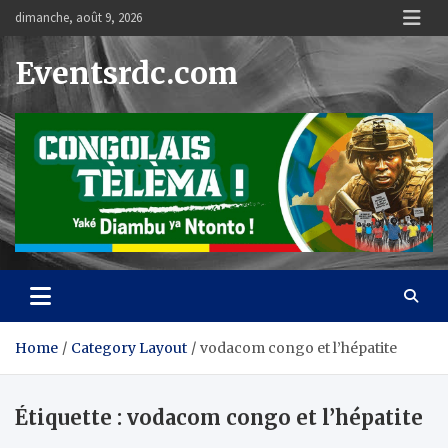
Skip
dimanche, août 9, 2026
to
content
Eventsrdc.com
Home
Category Layout
vodacom congo et l’hépatite
Étiquette :
vodacom congo et l’hépatite