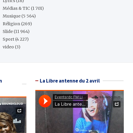
Lyrics
(18)
Médias & TIC
(1 701)
Musique
(5 564)
Réligion
(269)
Slide
(11 964)
Sport
(4 227)
video
(3)
n
La Libre antenne du 2 avril