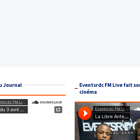
u Journal
Eventsrdc FM Live fait so
cinéma