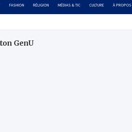
T
FASHION
RÉLIGION
MÉDIAS & TIC
CULTURE
À PROPOS
ton GenU