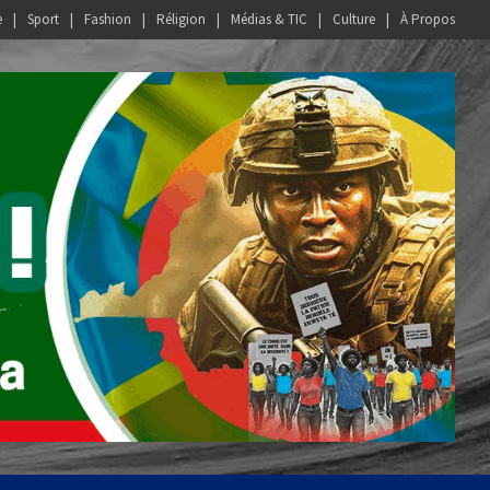
e
Sport
Fashion
Réligion
Médias & TIC
Culture
À Propos