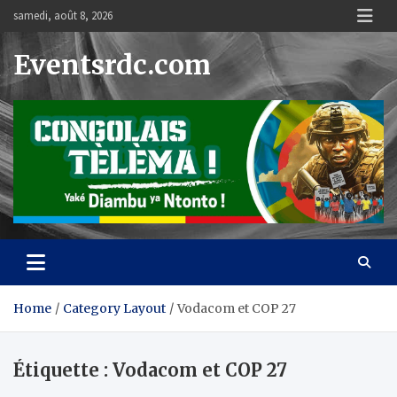
Skip
samedi, août 8, 2026
to
content
Eventsrdc.com
Home
Category Layout
Vodacom et COP 27
Étiquette :
Vodacom et COP 27