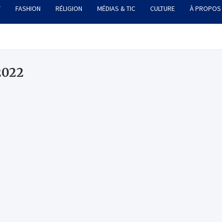
T
FASHION
RÉLIGION
MÉDIAS & TIC
CULTURE
À PROPOS
2022