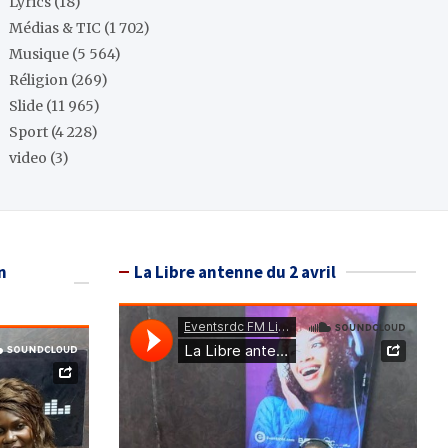
Lyrics
(18)
Médias & TIC
(1 702)
Musique
(5 564)
Réligion
(269)
Slide
(11 965)
Sport
(4 228)
video
(3)
n
La Libre antenne du 2 avril