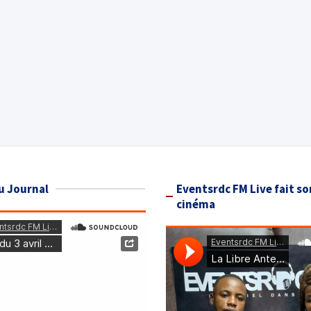
u Journal
Eventsrdc FM Live fait so
cinéma