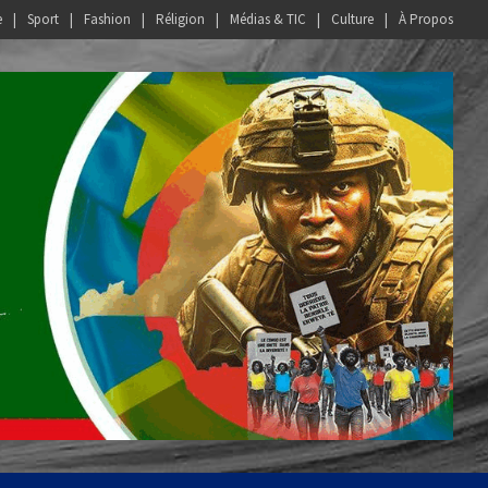
e
Sport
Fashion
Réligion
Médias & TIC
Culture
À Propos