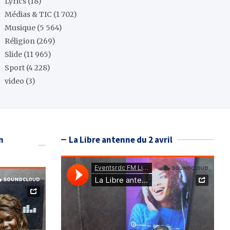
Lyrics
(18)
Médias & TIC
(1 702)
Musique
(5 564)
Réligion
(269)
Slide
(11 965)
Sport
(4 228)
video
(3)
n
La Libre antenne du 2 avril