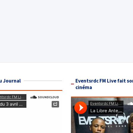
u Journal
Eventsrdc FM Live fait so
cinéma