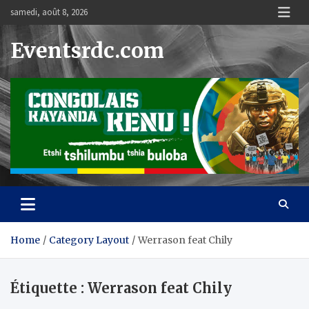
Skip
samedi, août 8, 2026
to
content
Eventsrdc.com
Home
Category Layout
Werrason feat Chily
Étiquette :
Werrason feat Chily