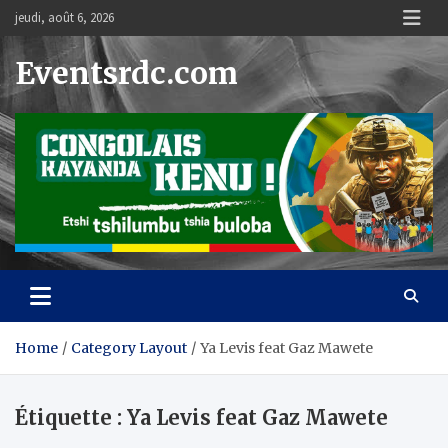
Skip
jeudi, août 6, 2026
to
content
Eventsrdc.com
Home
Category Layout
Ya Levis feat Gaz Mawete
Étiquette :
Ya Levis feat Gaz Mawete