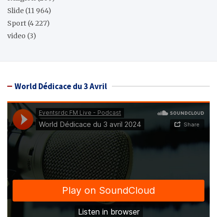
Slide
(11 964)
Sport
(4 227)
video
(3)
World Dédicace du 3 Avril