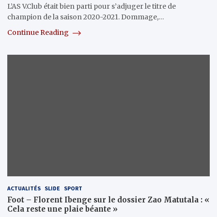
L’AS V.Club était bien parti pour s’adjuger le titre de
champion de la saison 2020-2021. Dommage,…
Continue Reading
ACTUALITÉS
SLIDE
SPORT
Foot – Florent Ibenge sur le dossier Zao Matutala : «
Cela reste une plaie béante »