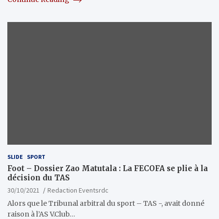
SLIDE
SPORT
Foot – Dossier Zao Matutala : La FECOFA se plie à la
décision du TAS
30/10/2021
Redaction Eventsrdc
Alors que le Tribunal arbitral du sport – TAS -, avait donné
raison à l’AS V.Club…