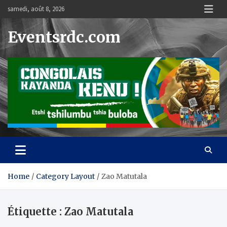
Skip
samedi, août 8, 2026
to
content
Eventsrdc.com
Home
Category Layout
Zao Matutala
Étiquette :
Zao Matutala