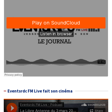
Eventsrdc FM Live fait son cinéma