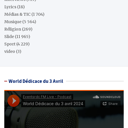
Lyrics
(18)
Médias & TIC
(1 704)
Musique
(5 564)
Réligion
(269)
Slide
(11 965)
Sport
(4 229)
video
(3)
World Dédicace du 3 Avril