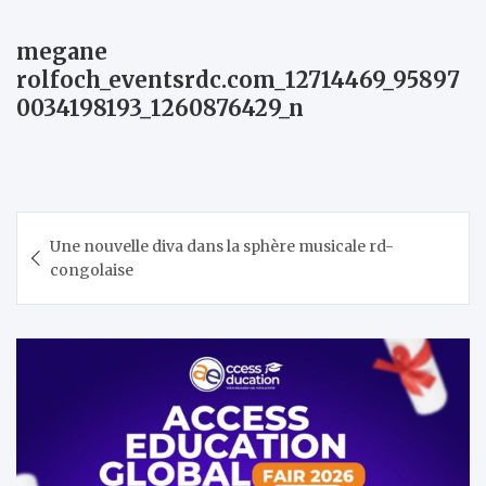
megane
rolfoch_eventsrdc.com_12714469_95897
0034198193_1260876429_n
Navigation
Une nouvelle diva dans la sphère musicale rd-
de
congolaise
l’article