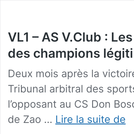
VL1 – AS V.Club : Le
des champions légit
Deux mois après la victoir
Tribunal arbitral des sport
l’opposant au CS Don Bosc
VL1
de Zao …
Lire la suite de
–
AS
V.Cl