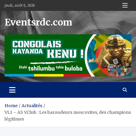
Skip
jeudi, août 6, 2026
to
content
Eventsrdc.com
Home
Actualités
VL1 – AS V.Club : Les baroudeurs moscovites, des champions
légitimes