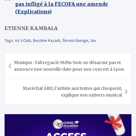
pas infligé à la FECOFA une amende
(Explications)
ETIENNE KAMBALA
Tags:
As V.Club
,
Bestine Kazadi
,
florent ibenge
,
tas
Navigation
Musique : Fabregas le Métis Noir ne désarme pas et
de
annonce une nouvelle date pour son concert à Lyon
l’article
Maréchal ABD, l’artiste aux textes qui choquent,
explique son univers musical