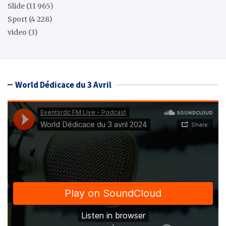
Slide
(11 965)
Sport
(4 228)
video
(3)
World Dédicace du 3 Avril