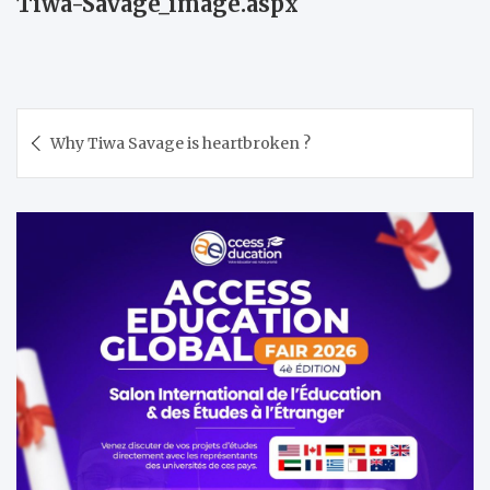
Tiwa-Savage_image.aspx
Navigation
Why Tiwa Savage is heartbroken ?
de
l’article