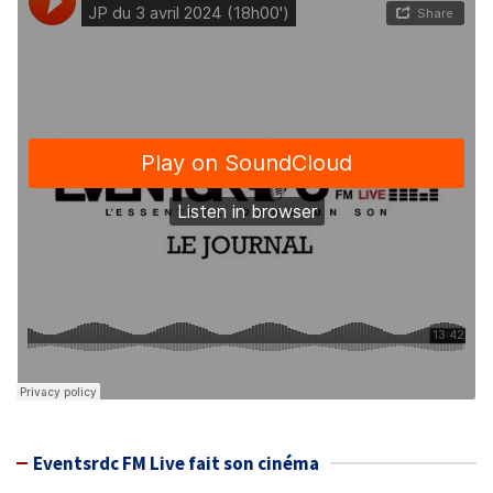
Eventsrdc FM Live fait son cinéma